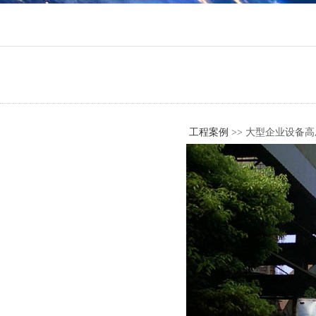
工程案例
>> 大型企业设备